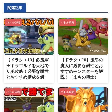
関連記事
バトル攻略
バトル攻略
2026/7/23
2026/7/21
【ドラクエ10】鉄鬼軍
【ドラクエ10】激昂の
王キラゴルドを天地で
魔人に必要な耐性とお
サポ攻略！必要な耐性
すすめモンスターを解
とおすすめ構成を解
説！（まもの博士）
説！
バトル攻略
バトル攻略