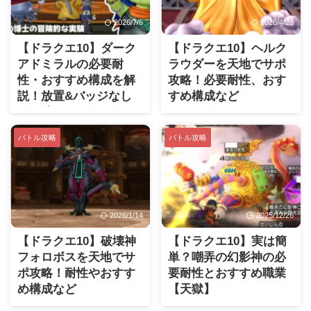
2026/7/6
2026/4/23
【ドラクエ10】ダーク
【ドラクエ10】ヘルク
アドミラルの必要耐
ラウダーを天地でサポ
性・おすすめ構成を解
攻略！必要耐性、おす
説！放置&バッジなし
すめ構成など
でも勝てます（まもの
博士）
バトル攻略
バトル攻略
2026/1/14
2025/12/26
【ドラクエ10】破壊神
【ドラクエ10】実は簡
フォロボスを天地でサ
単？嘲弄の幻影神の必
ポ攻略！耐性やおすす
要耐性とおすすめ職業
め構成など
【天獄】