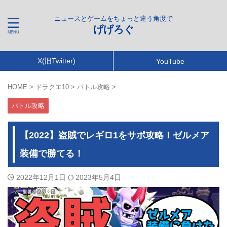
ニュースとゲームをちょっと違う角度で
げげろぐ
X(旧Twitter)
YouTube
HOME
>
ドラクエ10
>
バトル攻略
>
バトル攻略
【2022】盗賊でレギロ1をサポ攻略！ゼルメア
装備で勝てる！
2022年12月1日
2023年5月4日