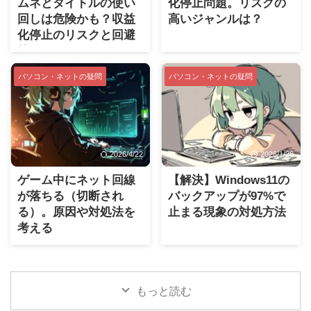
ムネとタイトルの使い
化停止問題。リスクの
回しは危険かも？収益
高いジャンルは？
化停止のリスクと回避
策
パソコン・ネットの疑問
パソコン・ネットの疑問
2026/4/22
2026/1/28
ゲーム中にネット回線
【解決】Windows11の
が落ちる（切断され
バックアップが97%で
る）。原因や対処法を
止まる現象の対処方法
考える
もっと読む