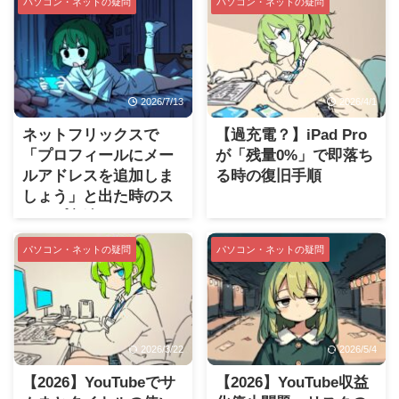
パソコン・ネットの疑問
パソコン・ネットの疑問
2026/7/13
2026/4/1
ネットフリックスで
【過充電？】iPad Pro
「プロフィールにメー
が「残量0%」で即落ち
ルアドレスを追加しま
る時の復旧手順
しょう」と出た時のス
キップ方法
パソコン・ネットの疑問
パソコン・ネットの疑問
2026/3/22
2026/5/4
【2026】YouTubeでサ
【2026】YouTube収益