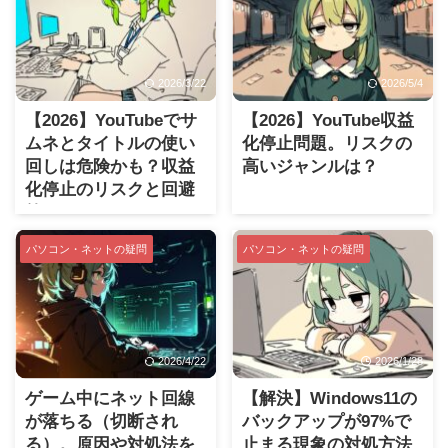
2026/3/22
2026/5/4
【2026】YouTubeでサ
【2026】YouTube収益
ムネとタイトルの使い
化停止問題。リスクの
回しは危険かも？収益
高いジャンルは？
化停止のリスクと回避
策
パソコン・ネットの疑問
パソコン・ネットの疑問
2026/4/22
2026/1/28
ゲーム中にネット回線
【解決】Windows11の
が落ちる（切断され
バックアップが97%で
る）。原因や対処法を
止まる現象の対処方法