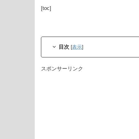
[toc]
目次
[
表示
]
スポンサーリンク