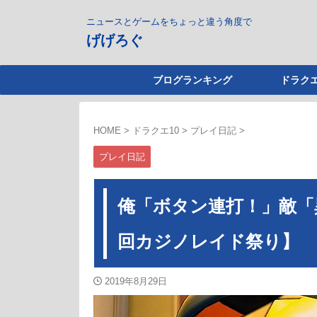
ニュースとゲームをちょっと違う角度で
げげろぐ
ブログランキング
ドラクエ
HOME
>
ドラクエ10
>
プレイ日記
>
プレイ日記
俺「ボタン連打！」敵「
回カジノレイド祭り】
2019年8月29日