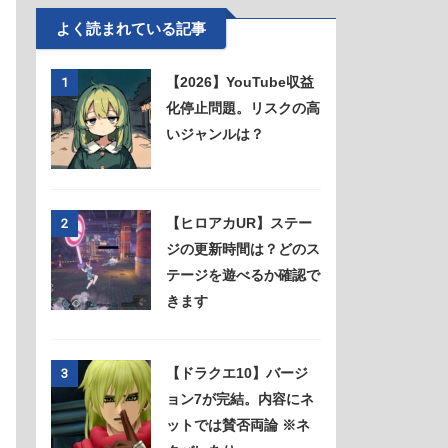
よく読まれている記事
【2026】YouTube収益
1
化停止問題。リスクの高
いジャンルは？
【ヒロアカUR】ステー
2
ジの更新時間は？どのス
テージを遊べるか確認で
きます
【ドラクエ10】バージ
3
ョン7が完結。内容にネ
ットでは賛否両論 ※ネ