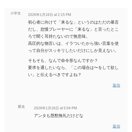
小学生
2026年1月16日 at 2:15 PM
初心者に向けて「来るな」というのはただの暴言
だし、怠慢プレーヤーに「来るな」と言ったとこ
ろで聞く耳持たないので無意味。
高圧的な物言いは、イラついたから強い言葉を使
って自分がスッキリしたいだけにしか見えない。
そもそも、なんで命令形なんですか？
要求を通したいなら、「この場合は〜をして欲し
い」と伝えるべきですよね？
返信
匿名
2026年1月16日 at 5:04 PM
アンタも慇懃無礼だけどな
返信