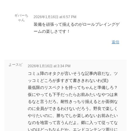
ギバーち
2026年1月16日 at 6:57 PM
ゃん
装備を頑張って揃えるのがロールプレイングゲ
ームの楽しさです！
返信
よースピ
2026年1月16日 at 3:34 PM
コミュ障のオタクが言いそうな記事内容だな。ツ
ッコミどころが多すぎて書ききれないわ(笑)
最低限のリスペクトを持ってちゃんと準備しろ？
仮にやっても下手だったらお前みたいなやつは来
るなと言うだろ。耐性きっちり揃えるとか面倒な
のに全員ができるわけないだろう。野良で楽しく
やりたいのに、勝ちでしか楽しめないお前みたい
なのを地雷って言うんだよ。郷に入って従ってな
いのはどっちなんだか。エンドコンテンツ周りに