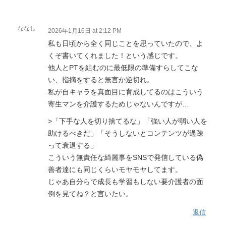
ななし
2026年1月16日 at 2:12 PM
私も日頃から全く同じことを思っていたので、よ
くぞ書いてくれました！という感じです。
他人とPTを組むのに最低限の準備すらしてこな
い、指摘をすると無言か逆切れ。
私が自キャラを真面目に育成してるのはこういう
寄生マンを介護するためじゃないんですが…
>「下手な人を切り捨てるな」「強い人が弱い人を
助けるべきだ」「そうしないとコンテンツが過疎
って衰退する」
こういう無責任な綺麗事をSNSで発信している偽
善者達にも同じくらいモヤモヤしてます。
じゃあ自分らで成長も学習もしない要介護者の面
倒を見てね？と言いたい。
返信