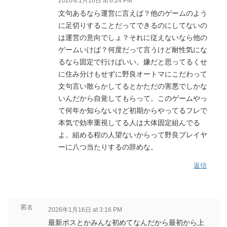
2026年1月16日 at 6:24 PM
文句あるなら運営に言えば？他のゲームのよう
に足切りすることだってできるのにしてないの
は運営の意向でしょ？それに従えないなら他の
ゲームいけば？何度だって言うけど耐性気にな
るなら固定で行けばいい。嫌だと思ってるくせ
に住み分けもせずに野良オートマにこだわって
文句言い散らかしてるとかただの害悪でしかな
いんだから自覚してもらって。このゲームやっ
て何年か知らないけど初期からやってるフレで
本気で効率重視してる人は大体固定組んでる
よ。組める程の人望ないからって野良プレイヤ
ーに八つ当たりするの辞めな。
返信
匿名
2026年1月16日 at 3:16 PM
最新ボスとかみんな初めてなんだから最初から上