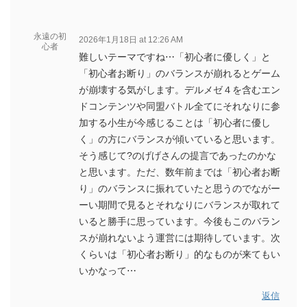
永遠の初
2026年1月18日 at 12:26 AM
心者
難しいテーマですね⋯「初心者に優しく」と
「初心者お断り」のバランスが崩れるとゲーム
が崩壊する気がします。デルメゼ４を含むエン
ドコンテンツや同盟バトル全てにそれなりに参
加する小生が今感じることは「初心者に優し
く」の方にバランスが傾いていると思います。
そう感じて?のげげさんの提言であったのかな
と思います。ただ、数年前までは「初心者お断
り」のバランスに振れていたと思うのでながー
ーい期間で見るとそれなりにバランスが取れて
いると勝手に思っています。今後もこのバラン
スが崩れないよう運営には期待しています。次
くらいは「初心者お断り」的なものが来てもい
いかなって⋯
返信