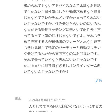
求められてもないアドバイスなんて余計なお世話
でしかないし耐性気にしたり効率求めるなら野良
じゃなくてフレかチムメンでかたまってやればい
いじゃないですか。住み分けたらいいのにいろん
な人が居る野良マッチングに来といて耐性云々言
ってるって正気の沙汰じゃないですよ。それも含
めて許容するのが最低限のマナーだと思うし運営
もそれ見越して指定のパーティーと自動マッチン
グ分けてるんだから文句言うのはお門違いです。
それで去っていくなら去ればいいじゃないです
か。あまりに非常識すぎるしオンラインゲーム向
いてないんじゃないですか？
返信
匿名
2026年1月16日 at 4:37 PM
人としてできる限り迷惑かけないようにするの