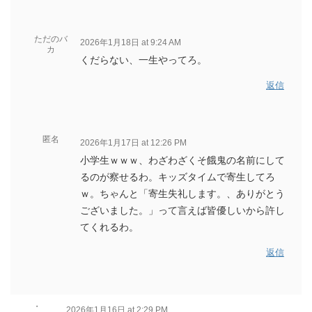
ただのバ
2026年1月18日 at 9:24 AM
カ
くだらない、一生やってろ。
返信
匿名
2026年1月17日 at 12:26 PM
小学生ｗｗｗ、わざわざくそ餓鬼の名前にして
るのが察せるわ。キッズタイムで寄生してろ
ｗ。ちゃんと「寄生失礼します。、ありがとう
ございました。」って言えば皆優しいから許し
てくれるわ。
返信
・
2026年1月16日 at 2:29 PM