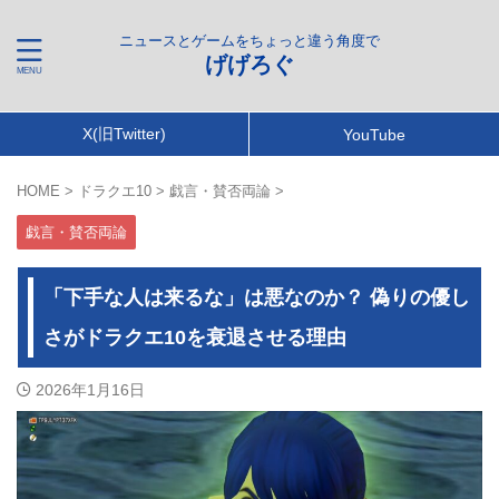
ニュースとゲームをちょっと違う角度で
げげろぐ
X(旧Twitter)
YouTube
HOME
>
ドラクエ10
>
戯言・賛否両論
>
戯言・賛否両論
「下手な人は来るな」は悪なのか？ 偽りの優し
さがドラクエ10を衰退させる理由
2026年1月16日