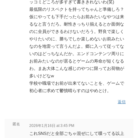
ッコミどころが多すぎて書ききれないわ(笑)
最低限のリスペクトを持ってちゃんと準備しろ？
仮にやっても下手だったらお前みたいなやつは来
るなと言うだろ。耐性きっちり揃えるとか面倒な
のに全員ができるわけないだろう。野良で楽しく
やりたいのに、勝ちでしか楽しめないお前みたい
なのを地雷って言うんだよ。郷に入って従ってな
いのはどっちなんだか。エンドコンテンツ周りに
お前みたいなのが居るとゲームの寿命が短くなる
わ。まあ大体こんな感じのやつに限ってお荷物が
多いけどなw
学校や職場でお前が出来てないことを、ゲームで
初心者に求めて鬱憤晴らすのはやめとけ。
返信
匿名
2026年1月16日 at 3:45 PM
これSNSだと全部ごちゃ混ぜにして喋ってる以上