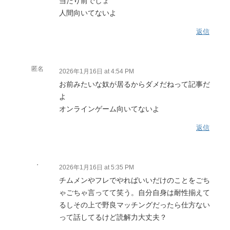
当たり前でしょ
人間向いてないよ
返信
匿名
2026年1月16日 at 4:54 PM
お前みたいな奴が居るからダメだねって記事だ
よ
オンラインゲーム向いてないよ
返信
・
2026年1月16日 at 5:35 PM
チムメンやフレでやればいいだけのことをごち
ゃごちゃ言ってて笑う。自分自身は耐性揃えて
るしその上で野良マッチングだったら仕方ない
って話してるけど読解力大丈夫？