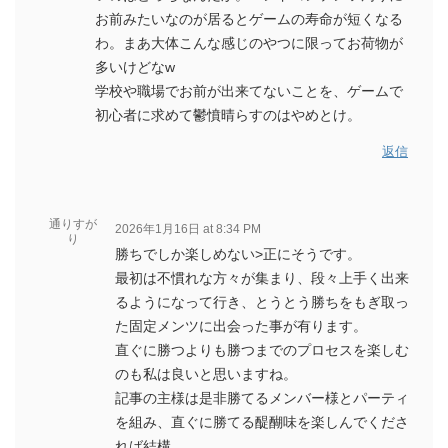
お前みたいなのが居るとゲームの寿命が短くなる
わ。まあ大体こんな感じのやつに限ってお荷物が
多いけどなw
学校や職場でお前が出来てないことを、ゲームで
初心者に求めて鬱憤晴らすのはやめとけ。
返信
通りすが
2026年1月16日 at 8:34 PM
り
勝ちでしか楽しめない>正にそうです。
最初は不慣れな方々が集まり、段々上手く出来
るようになって行き、とうとう勝ちをもぎ取っ
た固定メンツに出会った事が有ります。
直ぐに勝つよりも勝つまでのプロセスを楽しむ
のも私は良いと思いますね。
記事の主様は是非勝てるメンバー様とパーティ
を組み、直ぐに勝てる醍醐味を楽しんでくださ
れば結構。