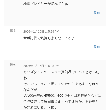
地雷プレイヤーが暴れてらぁ
返信
匿名
2026年1月16日 at 5:29 PM
サポ討伐で気持ちよくなってろよ
返信
匿名
2026年1月16日 at 6:08 PM
キッズタイムのロスター真幻界でHP300とかいた
わ
それでもちゃんと動いていたからまあましなほう
なんだが
LV100未満のHP500、600で全く回避行動とらずに
全弾被弾して毎回市にまくって迷惑かける連中と
か普通にいるから怖い