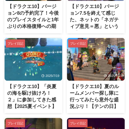
【ドラクエ10】バージ
【ドラクエ10】バージ
ョン8の予約完了！今後
ョン7.5を終えて感じ
のプレイスタイルと1年
た、ネットの「ネガテ
ぶりの本格復帰への期
ィブ意見＝悪」という
待
風潮
プレイ日記
プレイ日記
2025/7/19
2025/7/11
【ドラクエ10】「炎夏
【ドラクエ10】夏のル
の海を駆け抜けろ！
ームメンバー探し隊に
２」に参加してきた感
行ってみたら意外な盛
想【2025夏イベント】
況ぶり！【テンの日】
プレイ日記
プレイ日記