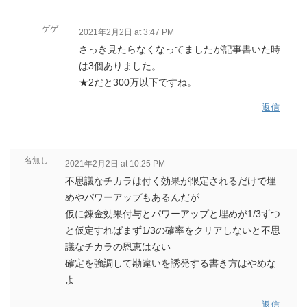
ゲゲ
2021年2月2日 at 3:47 PM
さっき見たらなくなってましたが記事書いた時
は3個ありました。
★2だと300万以下ですね。
返信
名無し
2021年2月2日 at 10:25 PM
不思議なチカラは付く効果が限定されるだけで埋
めやパワーアップもあるんだが
仮に錬金効果付与とパワーアップと埋めが1/3ずつ
と仮定すればまず1/3の確率をクリアしないと不思
議なチカラの恩恵はない
確定を強調して勘違いを誘発する書き方はやめな
よ
返信