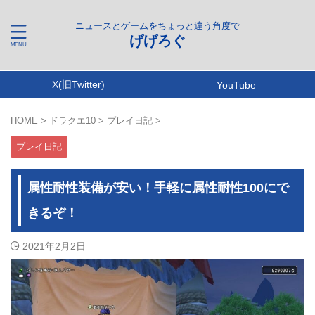
ニュースとゲームをちょっと違う角度で
げげろぐ
X(旧Twitter)
YouTube
HOME
>
ドラクエ10
>
プレイ日記
>
プレイ日記
属性耐性装備が安い！手軽に属性耐性100にで
きるぞ！
2021年2月2日