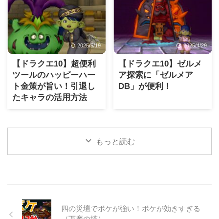
2025/5/19
2025/4/29
【ドラクエ10】超便利
【ドラクエ10】ゼルメ
ツールのハッピーハー
ア探索に「ゼルメア
ト金策が旨い！引退し
DB」が便利！
たキャラの活用方法
もっと読む
四の災壇でボケが強い！ボケが効きすぎる
（万魔の塔）