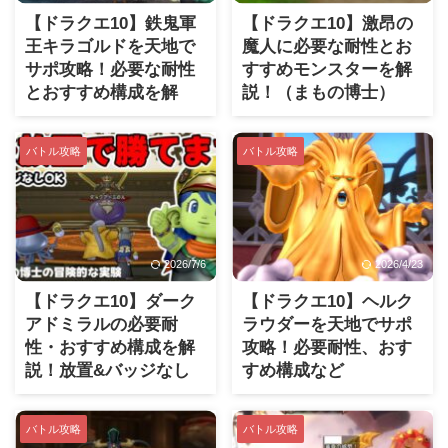
【ドラクエ10】鉄鬼軍
【ドラクエ10】激昂の
王キラゴルドを天地で
魔人に必要な耐性とお
サポ攻略！必要な耐性
すすめモンスターを解
とおすすめ構成を解
説！（まもの博士）
説！
バトル攻略
バトル攻略
2026/7/6
2026/4/23
【ドラクエ10】ダーク
【ドラクエ10】ヘルク
アドミラルの必要耐
ラウダーを天地でサポ
性・おすすめ構成を解
攻略！必要耐性、おす
説！放置&バッジなし
すめ構成など
でも勝てます（まもの
博士）
バトル攻略
バトル攻略