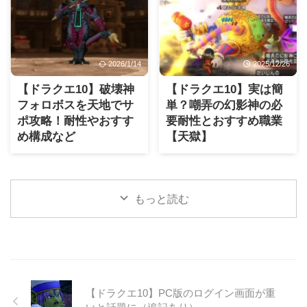
2026/1/14
2025/12/26
【ドラクエ10】破壊神
【ドラクエ10】実は簡
フォロボスを天地でサ
単？嘲弄の幻影神の必
ポ攻略！耐性やおすす
要耐性とおすすめ職業
め構成など
【天獄】
もっと読む
【ドラクエ10】PC版のログイン画面が重