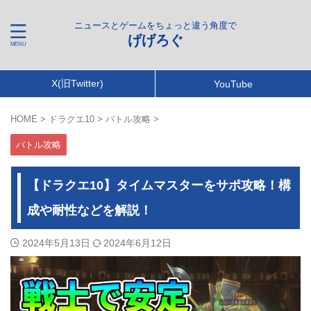
ニュースとゲームをちょっと違う角度で
げげろぐ
X(旧Twitter)
YouTube
HOME
>
ドラクエ10
>
バトル攻略
>
バトル攻略
【ドラクエ10】タイムマスターをサポ攻略！構
成や耐性などを解説！
2024年5月13日
2024年6月12日