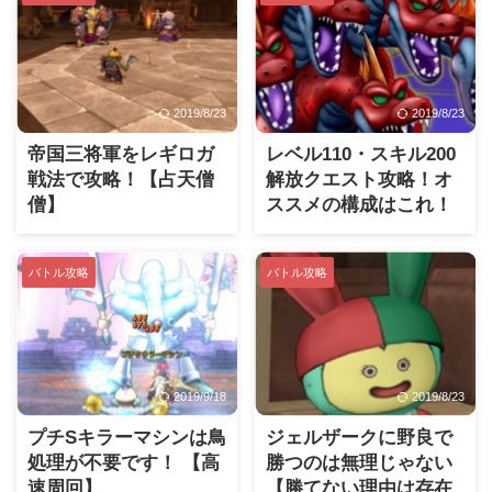
2019/8/23
2019/8/23
帝国三将軍をレギロガ
レベル110・スキル200
戦法で攻略！【占天僧
解放クエスト攻略！オ
僧】
ススメの構成はこれ！
バトル攻略
バトル攻略
2019/9/18
2019/8/23
プチSキラーマシンは鳥
ジェルザークに野良で
処理が不要です！ 【高
勝つのは無理じゃない
速周回】
【勝てない理由は存在