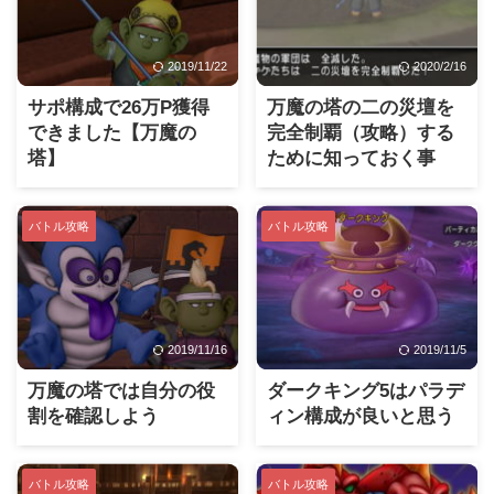
2019/11/22
2020/2/16
サポ構成で26万P獲得
万魔の塔の二の災壇を
できました【万魔の
完全制覇（攻略）する
塔】
ために知っておく事
バトル攻略
バトル攻略
2019/11/16
2019/11/5
万魔の塔では自分の役
ダークキング5はパラデ
割を確認しよう
ィン構成が良いと思う
バトル攻略
バトル攻略