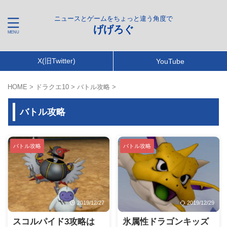
ニュースとゲームをちょっと違う角度で
げげろぐ
X(旧Twitter)
YouTube
HOME
>
ドラクエ10
>
バトル攻略
>
バトル攻略
バトル攻略
バトル攻略
2019/12/27
2019/12/29
スコルパイド3攻略は
氷属性ドラゴンキッズ