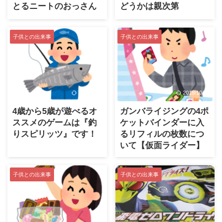
とるニートのおっさん
どうかは親次第
子供との出来事
子供との出来事
2025/3/10
2019/10/20
4歳から5歳が遊べるオ
ガンバライジングの4ポ
ススメのゲームは『釣
ケットバインダーに入
りスピリッツ』です！
るリフィルの枚数につ
いて【仮面ライダー】
子供との出来事
子供との出来事