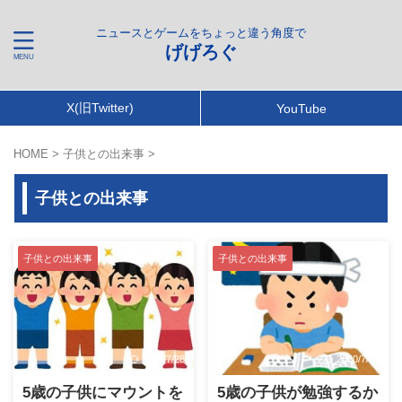
ニュースとゲームをちょっと違う角度で
げげろぐ
X(旧Twitter)
YouTube
HOME
>
子供との出来事
>
子供との出来事
子供との出来事
子供との出来事
2020/7/28
2020/7/26
5歳の子供にマウントを
5歳の子供が勉強するか