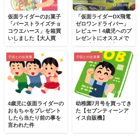
2020/8/5
2019/8/23
仮面ライダーのお菓子
「仮面ライダーDX飛電
「バーストライズチョ
ゼロワンドライバー」
コウエハース」を箱買
レビュー！4歳児へのプ
いしました【大人買
レゼントにオススメで
い】
す！【先行販売】
子供との出来事
子供との出来事
2019/10/1
2019/8/23
4歳児に仮面ライダーの
幼稚園7月号を買ってき
おもちゃをプレゼント
た【セブンティーンア
したら当たり前の事を
イス自販機】
言われた件