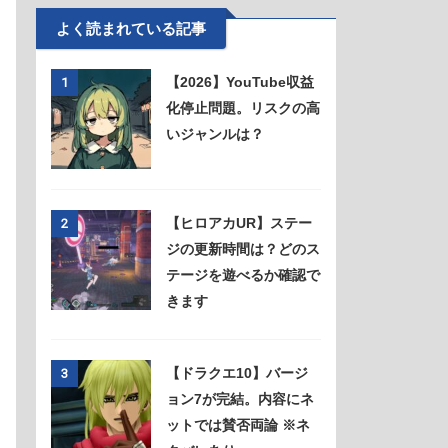
よく読まれている記事
【2026】YouTube収益
1
化停止問題。リスクの高
いジャンルは？
【ヒロアカUR】ステー
2
ジの更新時間は？どのス
テージを遊べるか確認で
きます
【ドラクエ10】バージ
3
ョン7が完結。内容にネ
ットでは賛否両論 ※ネ