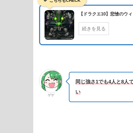
こちらもCHECK
【ドラクエ10】悲愴のウ
続きを見る
同じ強さ1でも4人と8
い
ゲゲ