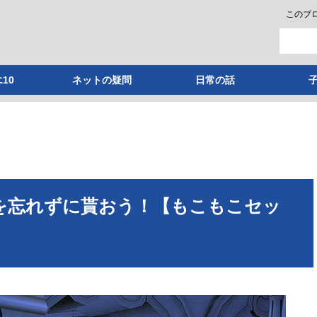
このブ
10
ネットの疑問
日常の話
Pを忘れずに貰おう！【もこもこセッ