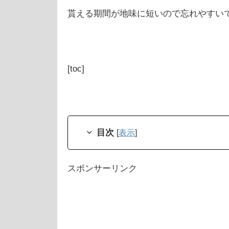
貰える期間が地味に短いので忘れやすい
[toc]
目次
[
表示
]
スポンサーリンク