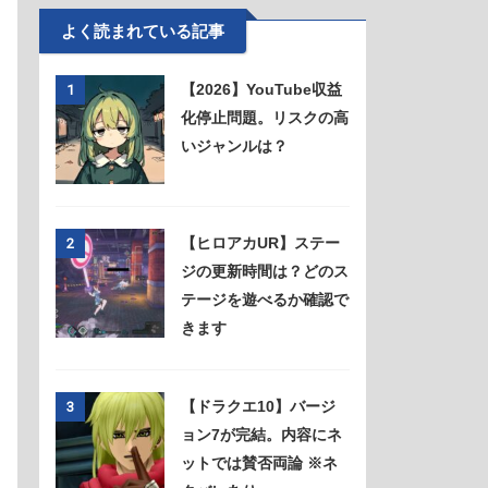
よく読まれている記事
【2026】YouTube収益
1
化停止問題。リスクの高
いジャンルは？
【ヒロアカUR】ステー
2
ジの更新時間は？どのス
テージを遊べるか確認で
きます
【ドラクエ10】バージ
3
ョン7が完結。内容にネ
ットでは賛否両論 ※ネ