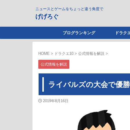
ニュースとゲームをちょっと違う角度で
げげろぐ
ブログランキング
ドラクエ
HOME
>
ドラクエ10
>
公式情報を解説
>
公式情報を解説
ライバルズの大会で優勝
2019年8月16日