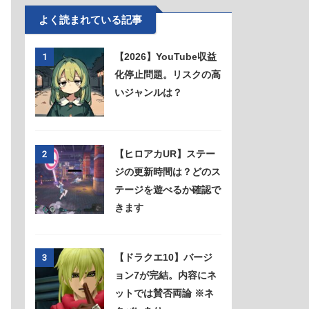
よく読まれている記事
【2026】YouTube収益
1
化停止問題。リスクの高
いジャンルは？
【ヒロアカUR】ステー
2
ジの更新時間は？どのス
テージを遊べるか確認で
きます
【ドラクエ10】バージ
3
ョン7が完結。内容にネ
ットでは賛否両論 ※ネ