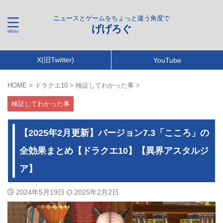
ニュースとゲームをちょっと違う角度で
げげろぐ
X(旧Twitter)
YouTube
HOME
>
ドラクエ10
>
検証してわかった事
>
検証してわかった事
【2025年2月更新】バージョン7.3「こころ」の
全効果まとめ【ドラクエ10】【異界アスタルジ
ア】
2024年5月19日
2025年2月2日