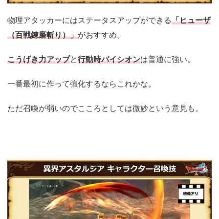
物理アタッカーにはステータスアップができる
「ヒューザ
（百戦錬磨斬り）」
がおすすめ。
こうげき力アップ
と
行動時バイシオン
は普通に強い。
一番最初に作って強化するならこれかな。
ただ召喚が弱いのでこころとしては微妙という意見も。