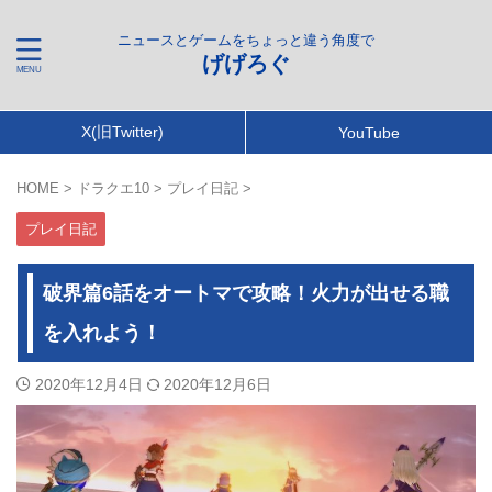
ニュースとゲームをちょっと違う角度で
げげろぐ
X(旧Twitter)
YouTube
HOME
>
ドラクエ10
>
プレイ日記
>
プレイ日記
破界篇6話をオートマで攻略！火力が出せる職
を入れよう！
2020年12月4日
2020年12月6日