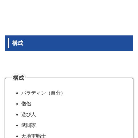
構成
構成
パラディン（自分）
僧侶
遊び人
武闘家
天地雷鳴士