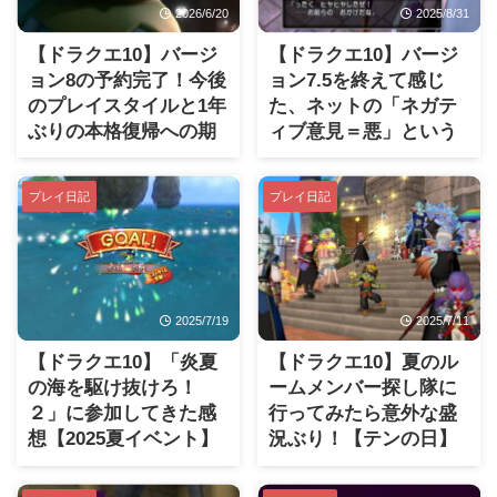
2026/6/20
2025/8/31
【ドラクエ10】バージ
【ドラクエ10】バージ
ョン8の予約完了！今後
ョン7.5を終えて感じ
のプレイスタイルと1年
た、ネットの「ネガテ
ぶりの本格復帰への期
ィブ意見＝悪」という
待
風潮
プレイ日記
プレイ日記
2025/7/19
2025/7/11
【ドラクエ10】「炎夏
【ドラクエ10】夏のル
の海を駆け抜けろ！
ームメンバー探し隊に
２」に参加してきた感
行ってみたら意外な盛
想【2025夏イベント】
況ぶり！【テンの日】