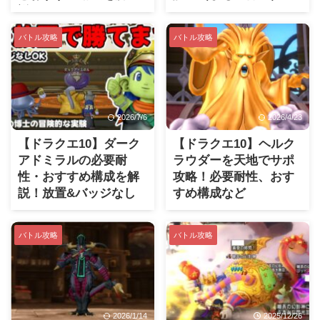
説！
バトル攻略
バトル攻略
2026/7/6
2026/4/23
【ドラクエ10】ダーク
【ドラクエ10】ヘルク
アドミラルの必要耐
ラウダーを天地でサポ
性・おすすめ構成を解
攻略！必要耐性、おす
説！放置&バッジなし
すめ構成など
でも勝てます（まもの
博士）
バトル攻略
バトル攻略
2026/1/14
2025/12/26