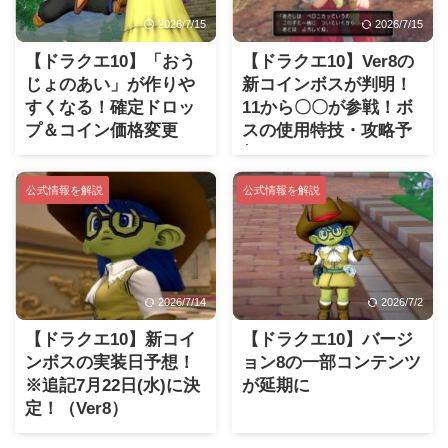
2026/7/15
2026/7/15
【ドラクエ10】「おう
【ドラクエ10】Ver8の
じょのあい」が作りや
新コインボスが判明！
すくなる！確定ドロッ
11から〇〇が参戦！ボ
プ＆コイン価格変更
スの使用特技・攻略予
(Ver8)
想など
公式情報を解説
公式情報を解説
2026/7/14
2026/7/2
【ドラクエ10】新コイ
【ドラクエ10】バージ
ンボスの実装日予想！
ョン8の一部コンテンツ
※追記7月22日(水)に決
が延期に
定！（Ver8）