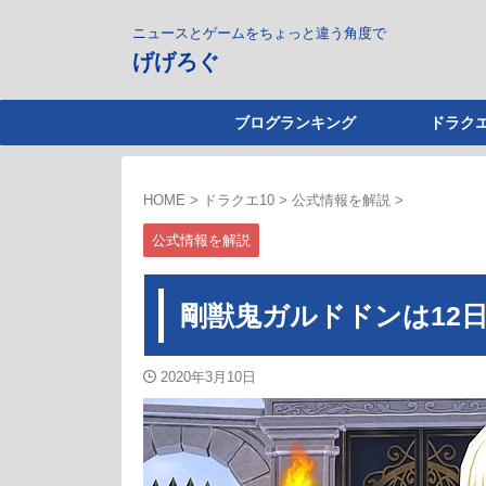
ニュースとゲームをちょっと違う角度で
げげろぐ
ブログランキング
ドラクエ
HOME
>
ドラクエ10
>
公式情報を解説
>
公式情報を解説
剛獣鬼ガルドドンは12
2020年3月10日