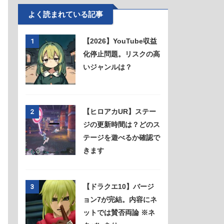
よく読まれている記事
【2026】YouTube収益
1
化停止問題。リスクの高
いジャンルは？
【ヒロアカUR】ステー
2
ジの更新時間は？どのス
テージを遊べるか確認で
きます
【ドラクエ10】バージ
3
ョン7が完結。内容にネ
ットでは賛否両論 ※ネ