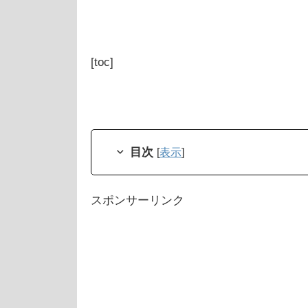
[toc]
目次
[
表示
]
スポンサーリンク