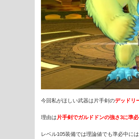
今回私がほしい武器は片手剣の
デッドリ
理由は
片手剣でガルドドンの強さ3に準
レベル105装備では理論値でも準必中に