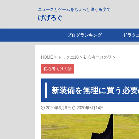
ニュースとゲームをちょっと違う角度で
げげろぐ
ブログランキング
ドラクエ
HOME
>
ドラクエ10
>
初心者向けの話
>
初心者向けの話
新装備を無理に買う必要
2020年6月6日
2020年6月14日