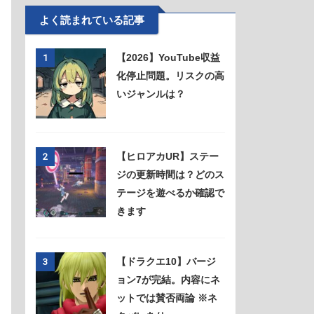
よく読まれている記事
【2026】YouTube収益
1
化停止問題。リスクの高
いジャンルは？
【ヒロアカUR】ステー
2
ジの更新時間は？どのス
テージを遊べるか確認で
きます
【ドラクエ10】バージ
3
ョン7が完結。内容にネ
ットでは賛否両論 ※ネ