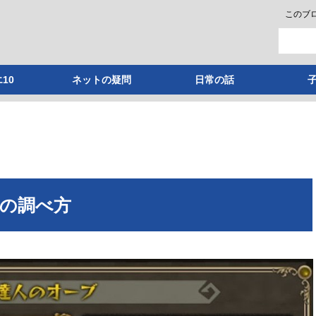
このブ
10
ネットの疑問
日常の話
の調べ方