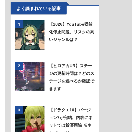
よく読まれている記事
【2026】YouTube収益
1
化停止問題。リスクの高
いジャンルは？
【ヒロアカUR】ステー
2
ジの更新時間は？どのス
テージを遊べるか確認で
きます
【ドラクエ10】バージ
3
ョン7が完結。内容にネ
ットでは賛否両論 ※ネ