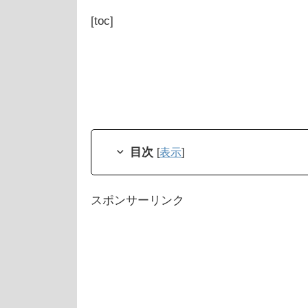
[toc]
目次
[
表示
]
スポンサーリンク