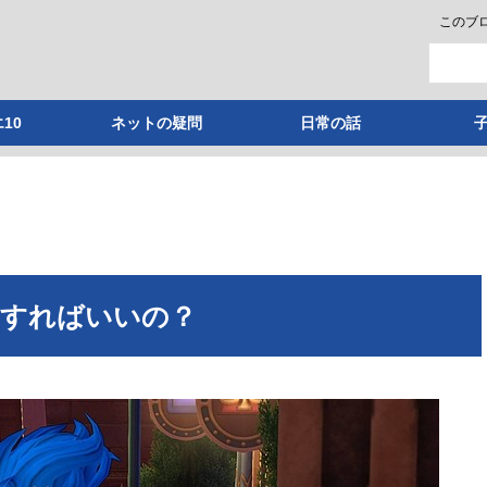
このブ
10
ネットの疑問
日常の話
うすればいいの？