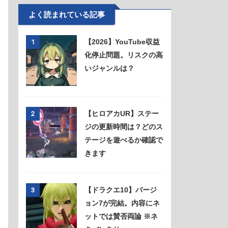
よく読まれている記事
【2026】YouTube収益
1
化停止問題。リスクの高
いジャンルは？
【ヒロアカUR】ステー
2
ジの更新時間は？どのス
テージを遊べるか確認で
きます
【ドラクエ10】バージ
3
ョン7が完結。内容にネ
ットでは賛否両論 ※ネ