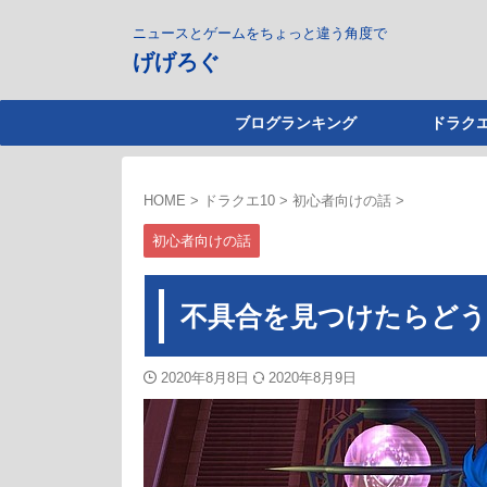
ニュースとゲームをちょっと違う角度で
げげろぐ
ブログランキング
ドラクエ
HOME
>
ドラクエ10
>
初心者向けの話
>
初心者向けの話
不具合を見つけたらど
2020年8月8日
2020年8月9日