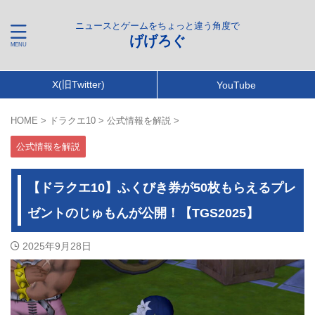
ニュースとゲームをちょっと違う角度で
げげろぐ
X(旧Twitter)
YouTube
HOME
>
ドラクエ10
>
公式情報を解説
>
公式情報を解説
【ドラクエ10】ふくびき券が50枚もらえるプレ
ゼントのじゅもんが公開！【TGS2025】
2025年9月28日