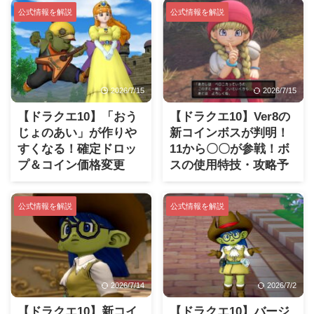
公式情報を解説
公式情報を解説
2026/7/15
2026/7/15
【ドラクエ10】「おう
【ドラクエ10】Ver8の
じょのあい」が作りや
新コインボスが判明！
すくなる！確定ドロッ
11から〇〇が参戦！ボ
プ＆コイン価格変更
スの使用特技・攻略予
(Ver8)
想など
公式情報を解説
公式情報を解説
2026/7/14
2026/7/2
【ドラクエ10】新コイ
【ドラクエ10】バージ