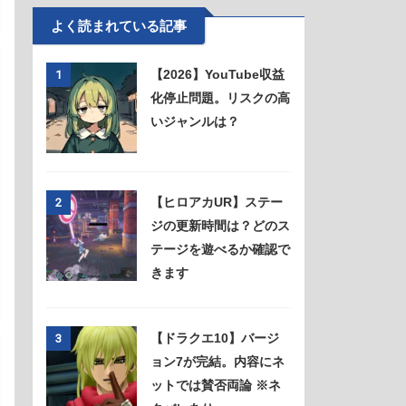
よく読まれている記事
【2026】YouTube収益
1
化停止問題。リスクの高
いジャンルは？
【ヒロアカUR】ステー
2
ジの更新時間は？どのス
テージを遊べるか確認で
きます
【ドラクエ10】バージ
3
ョン7が完結。内容にネ
ットでは賛否両論 ※ネ