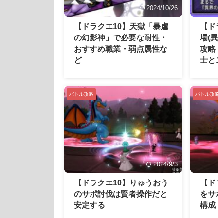
2024/10/26
【ドラクエ10】天獄「暴虐
【ド
の幻影神」で必要な耐性・
場(
おすすめ職業・弱点属性な
攻略
ど
士と
バトル攻略
バトル攻
2024/9/3
【ドラクエ10】りゅうおう
【ド
のサポ討伐は賢者操作だと
をサ
安定する
構成