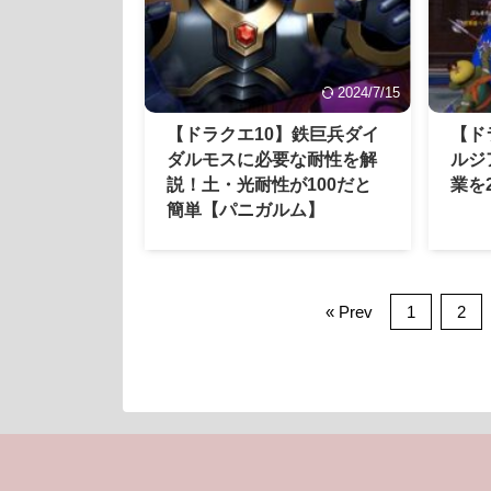
2024/7/15
【ドラクエ10】鉄巨兵ダイ
【ド
ダルモスに必要な耐性を解
ルジ
説！土・光耐性が100だと
業を
簡単【パニガルム】
« Prev
1
2