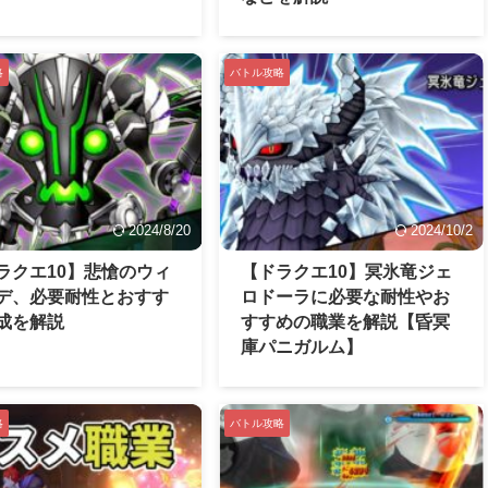
略
バトル攻略
2024/8/20
2024/10/2
ラクエ10】悲愴のウィ
【ドラクエ10】冥氷竜ジェ
デ、必要耐性とおすす
ロドーラに必要な耐性やお
成を解説
すすめの職業を解説【昏冥
庫パニガルム】
略
バトル攻略