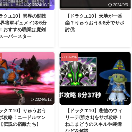
2024/10/24
2024/9/3
ラクエ10】異界の闘技
【ドラクエ10】天地が一番
異界将軍ギュメイ)を6分
楽？りゅうおうを8分でサポ
！おすすめ職業は魔剣
討伐
スーパースター
略
バトル攻略
2024/9/12
2024/8/17
ラクエ10】りゅうおう
【ドラクエ10】悲愴のウィ
ポ攻略！ニードルマン
リーデ(強さ1)をサポ攻略！
【伝説の宿敵たち】
ねこまどうのスキルや装備
などを解説