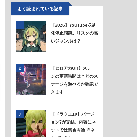
よく読まれている記事
【2026】YouTube収益
1
化停止問題。リスクの高
いジャンルは？
【ヒロアカUR】ステー
2
ジの更新時間は？どのス
テージを遊べるか確認で
きます
【ドラクエ10】バージ
3
ョン7が完結。内容にネ
ットでは賛否両論 ※ネ