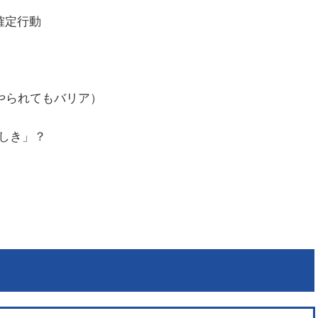
確定行動
やられてもバリア）
げしき」？