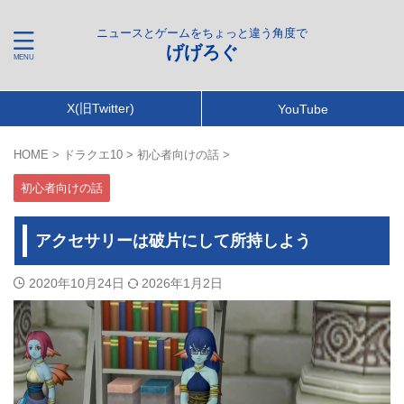
ニュースとゲームをちょっと違う角度で
げげろぐ
X(旧Twitter)
YouTube
HOME
>
ドラクエ10
>
初心者向けの話
>
初心者向けの話
アクセサリーは破片にして所持しよう
2020年10月24日
2026年1月2日