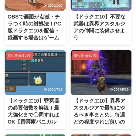
2026/1/20
2024/10/25
OBSで画面が点滅・チ
【ドラクエ10】不要な
ラつく時の対処法！PC
武器は異界アスタルジ
版ドラクエ10を配信・
アの仲間に装備させよ
録画する場合はゲーム
う
キャプチャNG？
初心者向けの話
初心者向けの話
2024/7/16
2024/5/19
【ドラクエ10】昏冥晶
【ドラクエ10】異界ア
の必要個数を解説！最
スタルジアで最初にや
大強化まで〇周すれば
るべき事まとめ。毎週
OK【昏冥庫パニガル
どの程度やれば良いの
ム】
か？